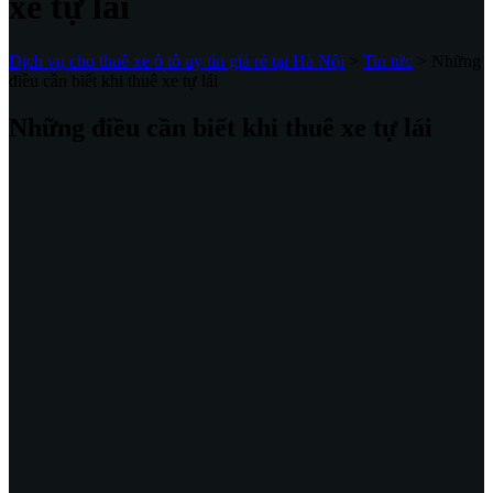
xe tự lái
Dịch vụ cho thuê xe ô tô uy tín giá rẻ tại Hà Nội
>
Tin tức
>
Những
điều cần biết khi thuê xe tự lái
Những điều cần biết khi thuê xe tự lái