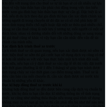
Khi đến với trung tâm cho thuê xe tự lái bạn sẽ có rất nhiều sự lựa
chọn vì vậy bản thân bạn cần phải chủ động trong việc tìm hiểu
trước xem gia đình hay bản thân bạn thực sự cần gì. Đặc biệt là số
chỗ, nếu đi du lịch theo đại gia đình thì bạn cần xác định chính xác
lượng người đi trong chuyến từ đó đặt xe có số chỗ phù hợp để
tránh tình trạng thiếu chỗ ngồi hoặc đặt một xe thừa quá nhiều chỗ.
Dòng xe cần thuê cũng là một lưu ý tương tự, mỗi người có một sở
thích khác nhau và đương nhiên đối với những dòng xe sang trọng
thì giá thuê cũng sẽ khác vì vậy bạn cần cân nhắc đến vấn đề tài
chính của mình nữa.
Xác định lịch trình thuê xe trước
Lịch trình thuê xe rất quan trọng, nếu bạn xác định được nó sớm và
thực hiện thuê xe sớm thì giá cước bạn sử dụng dịch vụ cũng có thể
rẻ hơn rất nhiều so với việc bạn thực hiện một lịch trình đột xuất.
Hơn nữa, nếu bạn có ý định thuê xe vào dịp lễ tết thì việc đặt trước
một thời gian (thường là từ 1 đến 3 tháng) sẽ giúp bạn tránh được
tình trạng cháy xe vào thời gian cao điểm trong năm. Thuê xe là
điều căn bản của mỗi chuyến đi, cần xác định được nó trước khi
chuẩn bị những yếu tố khác.
Đọc kĩ hợp đồng thuê xe trước khi kí
Những hợp đồng thuê xe đều được bên cung cấp dịch vụ chuẩn bị
trước, khi họ đưa ra bạn cần đọc kĩ những thông tin về tình trạng
chiếc xe cũng như những thỏa thuận nếu trong quá trình sử dụng
không may có tai nạn gì xảy ra thì cần phải đền bù như thế nào nếu
cảm thấy không hợp lý cần thỏa thuận lại với công ty cung cấp dịch