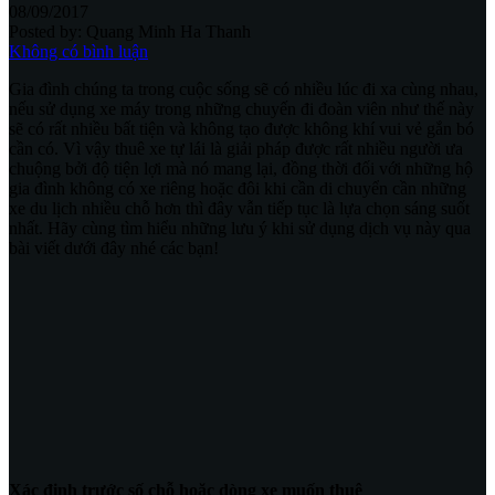
08/09/2017
Posted by:
Quang Minh Ha Thanh
Không có bình luận
Gia đình chúng ta trong cuộc sống sẽ có nhiều lúc đi xa cùng nhau,
nếu sử dụng xe máy trong những chuyến đi đoàn viên như thế này
sẽ có rất nhiều bất tiện và không tạo được không khí vui vẻ gắn bó
cần có. Vì vậy thuê xe tự lái là giải pháp được rất nhiều người ưa
chuộng bởi độ tiện lợi mà nó mang lại, đồng thời đối với những hộ
gia đình không có xe riêng hoặc đôi khi cần di chuyển cần những
xe du lịch nhiều chỗ hơn thì đây vẫn tiếp tục là lựa chọn sáng suốt
nhất. Hãy cùng tìm hiểu những lưu ý khi sử dụng dịch vụ này qua
bài viết dưới đây nhé các bạn!
Xác định trước số chỗ hoặc dòng xe muốn thuê