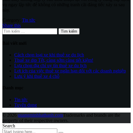
vụ ngay lập tức để không có những tranh cãi đáng tiếc xảy ra sau
này.
Category:
Tin tức
,
Share this
Tìm
kiếm
cho:
Bài viết mới
Cách chọn loại xe khi thuê xe du lịch
Thuê xe dịp Tết, càng sớm càng tiết kiệm!
Lựa chọn địa chỉ uy tín thuê xe du lịch
Lợi ích của việc thuê xe ngắn hạn đối với các doanh nghiệp
Lưu ý khi thuê xe 4 chỗ
Danh mục
Tin tức
Tuyển dụng
© 2026
quangminhhathanh.com
Trademarks and brands are the
property of their respective owners.
Search