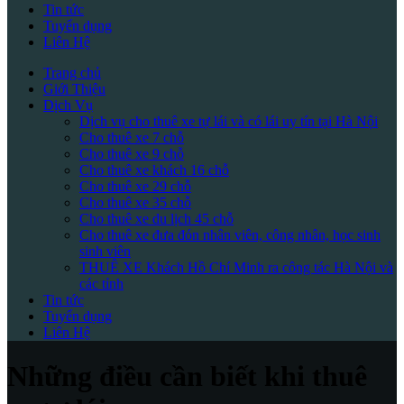
Tin tức
Tuyển dụng
Liên Hệ
Trang chủ
Giới Thiệu
Dịch Vụ
Dịch vụ cho thuê xe tự lái và có lái uy tín tại Hà Nội
Cho thuê xe 7 chỗ
Cho thuê xe 9 chỗ
Cho thuê xe khách 16 chỗ
Cho thuê xe 29 chỗ
Cho thuê xe 35 chỗ
Cho thuê xe du lịch 45 chỗ
Cho thuê xe đưa đón nhân viên, công nhân, học sinh
sinh viên
THUÊ XE Khách Hồ Chí Minh ra công tác Hà Nội và
các tỉnh
Tin tức
Tuyển dụng
Liên Hệ
Những điều cần biết khi thuê