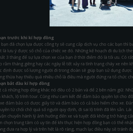
oạn trước khi kí hợp đồng
i bạn đã chọn lựa được công ty sẽ cung cấp dịch vụ cho các bạn thì b
t là lưu ý được số chỗ của chiếc xe đó. Những kế hoạch đi du lịch th
nhất 3 tháng để sự lựa chọn xe của bạn ở thời điểm đó là tối ưu. Có 
o rằm tháng giêng hay các ngày lễ tết xảy ra tình trạng cháy xe nên 
ác định được số lượng người đi trong đoàn sẽ giúp bạn sử dụng được 
rạng thừa hay thiếu quá nhiều chỗ là điều mà người đứng ra tổ chức c
oạn bắt đầu kí hợp đồng
t cả những hợp đồng khác nó đều có 2 bản và để 2 bên nắm giữ. Nhữ
ả khách, lộ trình tour. Cũng như cam kết để đảm bảo quyền lợi cho 
 xe đảm bảo có được giấy tờ và đảm bảo có cả bảo hiểm cho xe. Đảm 
uyền từ chối chở quá số người quy định, đi sai lộ trình đã lên sẵn. L
vận chuyển hành lý ảnh hưởng đến xe và tuyệt đối không trở hàng cấ
n chọn trung tâm có uy tín để khi thực hiện hợp đồng bạn có thể nhận
g đưa ra hợp lý và trên hết là rõ ràng, mạch lạc điều này sẽ tránh đ