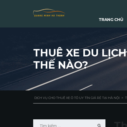
TRANG CHỦ
THUÊ XE DU LỊC
THẾ NÀO?
DỊCH VỤ CHO THUÊ XE Ô TÔ UY TÍN GIÁ RẺ TẠI HÀ NỘI
>
T
Tìm
Th