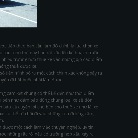
ước tiếp theo bạn cần làm đó chính là lựa chọn xe
eo tour như thế này bạn rất cần lên kế hoạch trước
rất nhiều trường hợp thuê xe vào những dịp cao điểm
không thuê được xe.
số tiền mình bỏ ra một cách chính xác không xảy ra
huyến đi bắt buộc phải làm được.
ng cam kết chung có thể kể đến như thời điểm
đôi bên như đảm bảo đúng chủng loại xe sẽ đón
bảo cả quyền lợi cho bên cho thuê xe như lái xe
ái xe có thể từ chối đi vào những con đường cấm,
m.
 được một cách làm việc chuyên nghiệp, uy tín.
ược những rắc rối nếu có trường hợp xấu xảy ra.