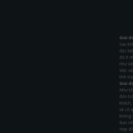
Giai đ
Sau kh
đặc biệ
đó ít 
như và
Việc x
tình t
Giai đ
Như tấ
đón tr
khách,
sẽ có q
không 
Bạn nê
Hợp đồn