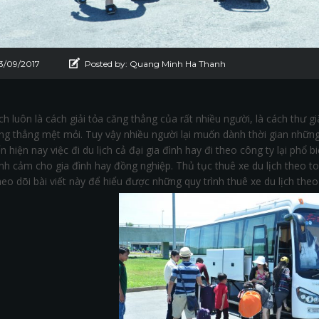
13/09/2017
Posted by:
Quang Minh Ha Thanh
ịch luôn là cách giải tỏa căng thẳng của rất nhiều người, là cách thư 
ng thẳng mệt mỏi. Tuy vậy nhiều người lại muốn dành thời gian những 
n hiện nay việc đi du lịch cả đại gia đình hay đi theo công ty lại phổ 
ình cảm cho gia đình hay đồng nghiệp. Thủ tục thuê xe du lịch theo 
eo dõi bài viết này để hiểu được những quy trình thuê xe du lịch theo