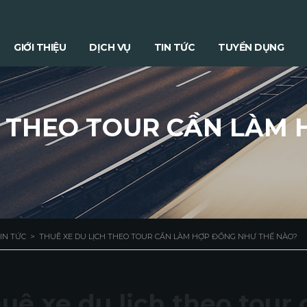
GIỚI THIỆU
DỊCH VỤ
TIN TỨC
TUYỂN DỤNG
H THEO TOUR CẦN LÀM
IN TỨC
>
THUÊ XE DU LỊCH THEO TOUR CẦN LÀM HỢP ĐỒNG NHƯ THẾ NÀO?
uê xe du lịch theo tour