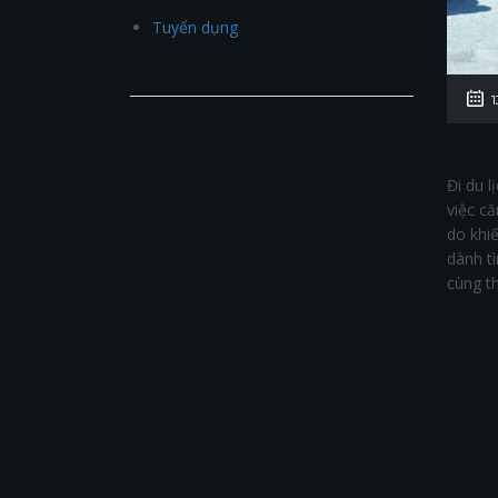
Tuyển dụng
Đi du l
việc că
do khiế
dành t
cùng th