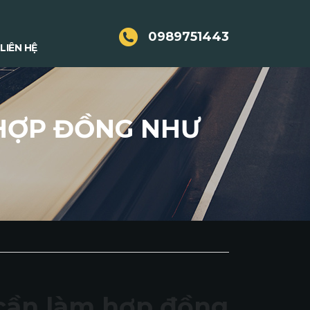
0989751443
LIÊN HỆ
 HỢP ĐỒNG NHƯ
 cần làm hợp đồng