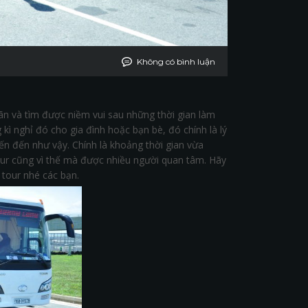
Không có bình luận
giãn và tìm được niềm vui sau những thời gian làm
kì nghỉ đó cho gia đình hoặc bạn bè, đó chính là lý
biến đến như vậy. Chính là khoảng thời gian vừa
tour cũng vì thế mà được nhiều người quan tâm. Hãy
 tour nhé các bạn.