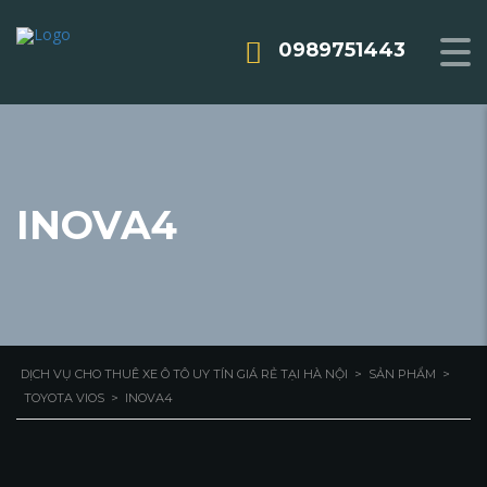
0989751443
INOVA4
DỊCH VỤ CHO THUÊ XE Ô TÔ UY TÍN GIÁ RẺ TẠI HÀ NỘI
>
SẢN PHẨM
>
TOYOTA VIOS
>
INOVA4